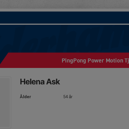
PingPong Power Motion Tj
Helena Ask
Ålder
54 år