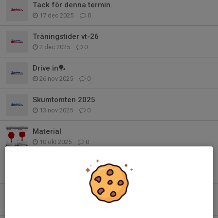
Tack för denna termin.
17 dec 2025
0
Träningstider vt-26
2 dec 2025
0
Drive in🏓
26 nov 2025
0
Skumtomten 2025
13 nov 2025
0
Material
10 okt 2025
0
Information.
2 okt 2025
0
Påskägg/ påsklov
14 apr 2025
0