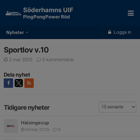
Söderhamns UIF
PingPongPower Röd
Logga in
Nyheter
Sportlov v.10
2 mar 2025
0 kommentarer
Dela nyhet
Tidigare nyheter
Hälsingecup
24 mar, 07:25
0