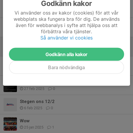
Godkänn kakor
Hälsingecupen 30/3
23 mar 2025
0
Vi använder oss av kakor (cookies) för att vår
webbplats ska fungera bra för dig. De används
Sportlovspingis
även för webbanalys i syfte att hjälpa oss att
förbättra våra tjänster.
4 mar 2025
0
Så använder vi cookies
Sportlov v.10
2 mar 2025
0
Godkänn alla kakor
Rackert!
Bara nödvändiga
28 feb 2025
0
Hälsingecupen
27 feb 2025
0
Stegen ons 12/2
6 feb 2025
0
Wow
25 jan 2025
1