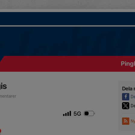
Ping
is
Dela 
entarer
De
De
Ny