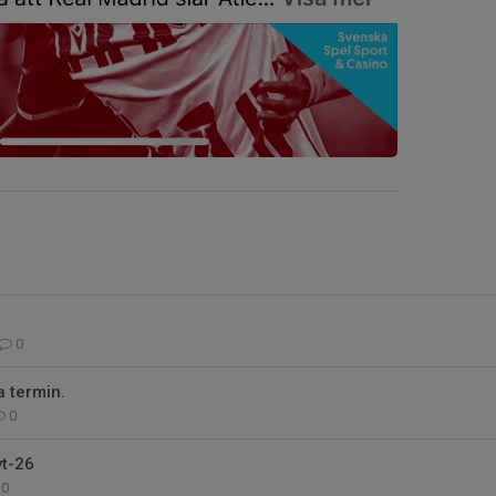
0
 termin.
0
vt-26
0