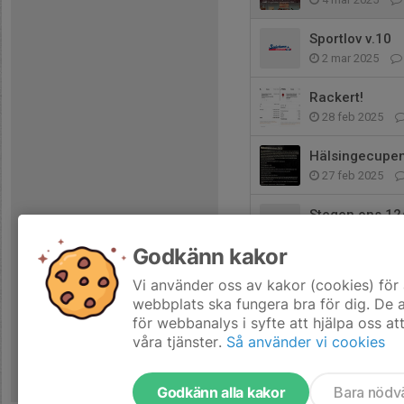
Sportlov v.10
2 mar 2025
Rackert!
28 feb 2025
Hälsingecupe
27 feb 2025
Stegen ons 12
6 feb 2025
Godkänn kakor
Wow
Vi använder oss av kakor (cookies) för 
25 jan 2025
webbplats ska fungera bra för dig. De
för webbanalys i syfte att hjälpa oss at
våra tjänster.
Så använder vi cookies
Godkänn alla kakor
Bara nödv