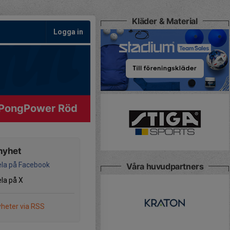
Kläder & Material
Logga in
PongPower Röd
nyhet
la på Facebook
Våra huvudpartners
la på X
heter via RSS