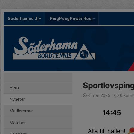
Söderhamns UIF
PingPongPower Röd
Sportlovsping
Hem
4 mar 2025
0 komm
Nyheter
Medlemmar
Matcher