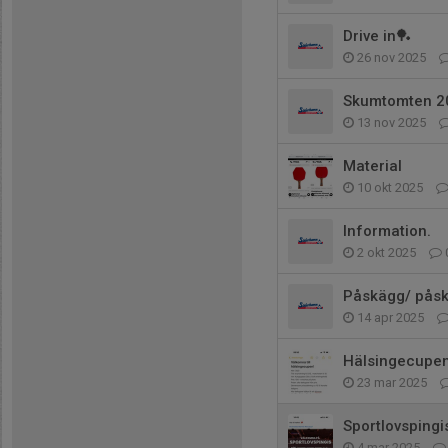
Drive in🏓
26 nov 2025
Skumtomten 2
13 nov 2025
Material
10 okt 2025
Information.
2 okt 2025
Påskägg/ påsk
14 apr 2025
Hälsingecupen
23 mar 2025
Sportlovspingi
4 mar 2025