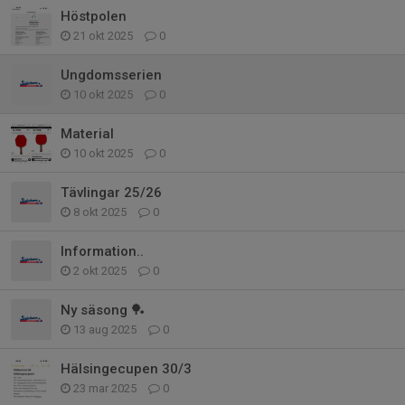
Höstpolen
21 okt 2025
0
Ungdomsserien
10 okt 2025
0
Material
10 okt 2025
0
Tävlingar 25/26
8 okt 2025
0
Information..
2 okt 2025
0
Ny säsong 🏓
13 aug 2025
0
Hälsingecupen 30/3
23 mar 2025
0