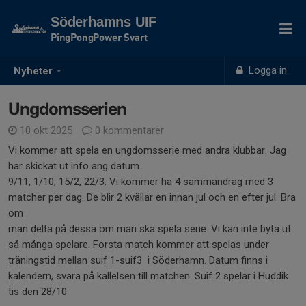
Söderhamns UIF
PingPongPower Svart
Logga in
Nyheter
Ungdomsserien
10 okt 2025
0 kommentarer
Vi kommer att spela en ungdomsserie med andra klubbar. Jag
har skickat ut info ang datum.
9/11, 1/10, 15/2, 22/3. Vi kommer ha 4 sammandrag med 3
matcher per dag. De blir 2 kvällar en innan jul och en efter jul. Bra
om
man delta på dessa om man ska spela serie. Vi kan inte byta ut
så många spelare. Första match kommer att spelas under
träningstid mellan suif 1-suif3 i Söderhamn. Datum finns i
kalendern, svara på kallelsen till matchen. Suif 2 spelar i Huddik
tis den 28/10