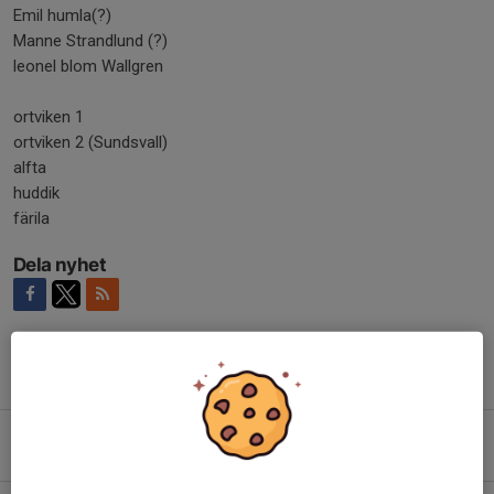
Emil humla(?)
Manne Strandlund (?)
leonel blom Wallgren
ortviken 1
ortviken 2 (Sundsvall)
alfta
huddik
färila
Dela nyhet
Tidigare nyheter
Hälsingecup
24 mar, 07:22
0