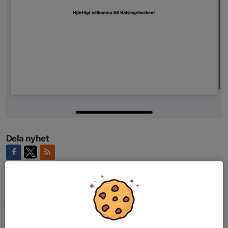
Dela nyhet
Tidigare nyheter
Hälsingecup
24 mar, 07:22
0