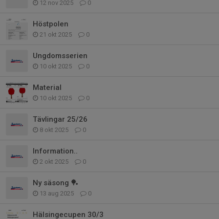
12 nov 2025
0
Höstpolen
21 okt 2025
0
Ungdomsserien
10 okt 2025
0
Material
10 okt 2025
0
Tävlingar 25/26
8 okt 2025
0
Information..
2 okt 2025
0
Ny säsong 🏓
13 aug 2025
0
Hälsingecupen 30/3