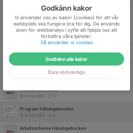
Godkänn kakor
Jullov
Vi använder oss av kakor (cookies) för att vår
16 dec 2025
0
webbplats ska fungera bra för dig. De används
även för webbanalys i syfte att hjälpa oss att
Vt-26
förbättra våra tjänster.
2 dec 2025
0
Så använder vi cookies
Drive in 🏓
26 nov 2025
0
Godkänn alla kakor
Tack för helgen
Bara nödvändiga
23 nov 2025
0
Skumtomten 2025
13 nov 2025
0
Program Hälsingebocken
12 nov 2025
0
Arbetsschema Hälsingebocken