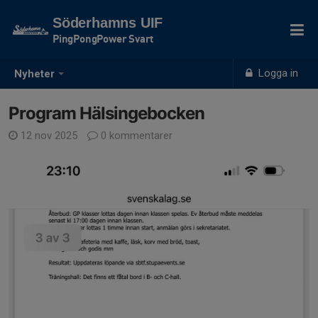
Söderhamns UIF
PingPongPower Svart
Logga in
Nyheter
Program Hälsingebocken
12 nov 2025
0 kommentarer