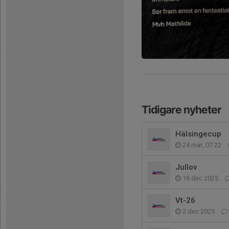
Tidigare nyheter
Hälsingecup
24 mar, 07:22
Jullov
16 dec 2025
Vt-26
2 dec 2025