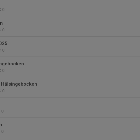
0
en
0
025
0
ingebocken
0
 Hälsingebocken
0
0
n
0