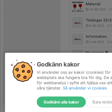
Material
10 okt 2025
Tävlingar 25/2
8 okt 2025
Information..
2 okt 2025
Ny säsong 🏓
13 aug 2025
Godkänn kakor
Hälsingecupen
Vi använder oss av kakor (cookies) för 
23 mar 2025
webbplats ska fungera bra för dig. De
för webbanalys i syfte att hjälpa oss at
våra tjänster.
Så använder vi cookies
Godkänn alla kakor
Bara nödv