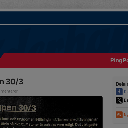
PingP
n 30/3
Dela 
mentarer
De
De
Ny