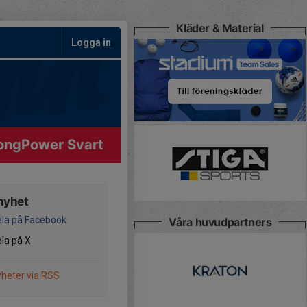
Kläder & Material
Logga in
ongPower Svart
nyhet
la på Facebook
Våra huvudpartners
la på X
heter via RSS