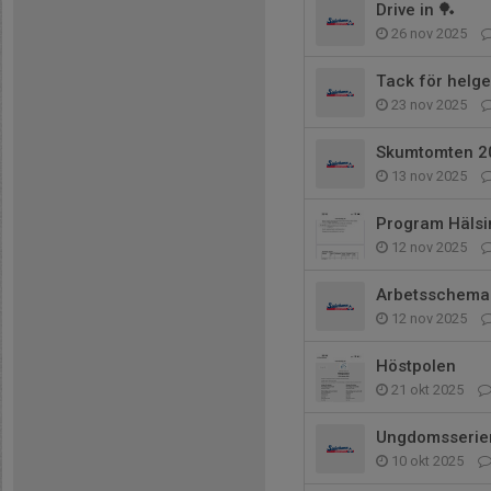
Drive in 🏓
26 nov 2025
Tack för helg
23 nov 2025
Skumtomten 2
13 nov 2025
Program Häls
12 nov 2025
Arbetsschema
12 nov 2025
Höstpolen
21 okt 2025
Ungdomsserie
10 okt 2025