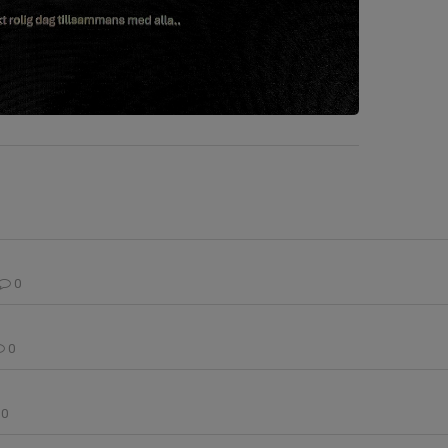
0
0
0