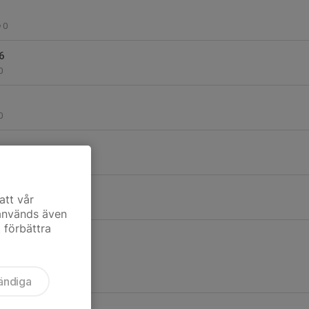
0
6
0
0
0
 30/3
att vår
0
 används även
t förbättra
ändiga