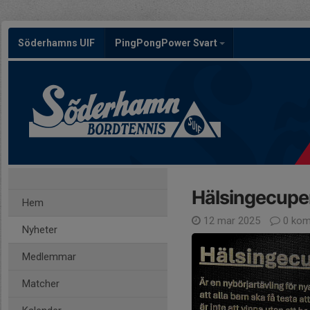
Söderhamns UIF
PingPongPower Svart
Hälsingecupe
Hem
12 mar 2025
0 kom
Nyheter
Medlemmar
Matcher