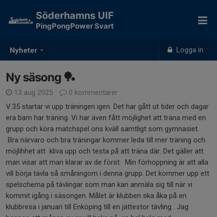
Söderhamns UIF
PingPongPower Svart
Logga in
Nyheter
Ny säsong 🏓
13 aug 2025
0 kommentarer
V.35 startar vi upp träningen igen. Det har gått ut tider och dagar
era barn har träning. Vi har även fått möjlighet att träna med en
grupp och köra matchspel ons kväll samtligt som gymnasiet.
Bra närvaro och bra träningar kommer leda till mer träning och
möjlihhet att kliva upp och testa på att träna där. Det gäller att
man visar att man klarar av de först. Min förhoppning är att alla
vill börja tävla så småningom i denna grupp. Det kommer upp ett
spelschema på tävlingar som man kan anmäla sig till när vi
kommit igång i säsongen. Målet är klubben ska åka på en
klubbresa i januari till Enköping till en jättestor tävling . Jag