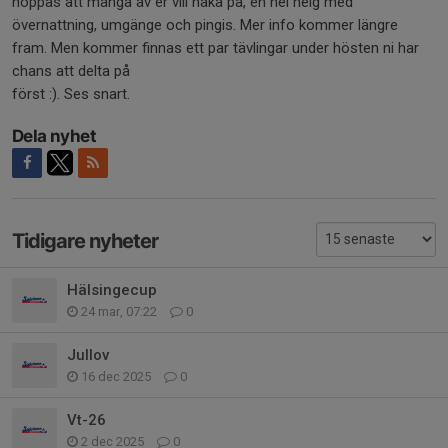
hoppas att många av er vill haka på, en hel helg med
övernattning, umgänge och pingis. Mer info kommer längre
fram. Men kommer finnas ett par tävlingar under hösten ni har
chans att delta på
först :). Ses snart.
Dela nyhet
Tidigare nyheter
Hälsingecup
24 mar, 07:22
0
Jullov
16 dec 2025
0
Vt-26
2 dec 2025
0