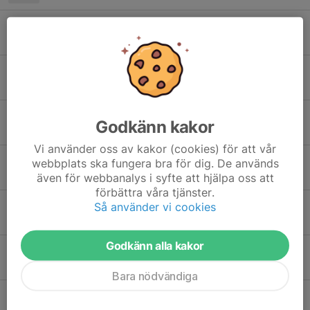
Drive in 🏓
26 nov 2025
0
Tack för helgen
23 nov 2025
0
Skumtomten 2025
Godkänn kakor
13 nov 2025
0
Vi använder oss av kakor (cookies) för att vår
Program Hälsingebocken
webbplats ska fungera bra för dig. De används
12 nov 2025
0
även för webbanalys i syfte att hjälpa oss att
förbättra våra tjänster.
Arbetsschema Hälsingebocken
Så använder vi cookies
12 nov 2025
0
Godkänn alla kakor
Höstpolen
21 okt 2025
0
Bara nödvändiga
Ungdomsserien