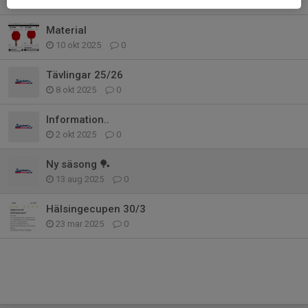
10 okt 2025
0
Material
10 okt 2025
0
Tävlingar 25/26
8 okt 2025
0
Information..
2 okt 2025
0
Ny säsong 🏓
13 aug 2025
0
Hälsingecupen 30/3
23 mar 2025
0