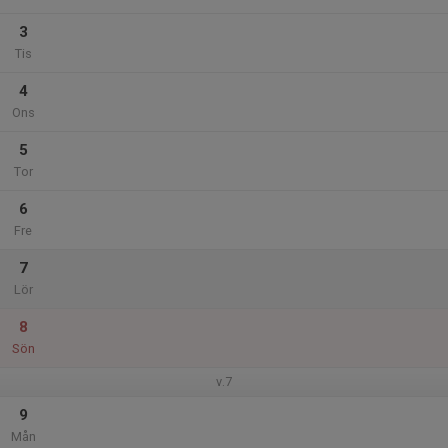
3
Tis
4
Ons
5
Tor
6
Fre
7
Lör
8
Sön
v.7
9
Mån