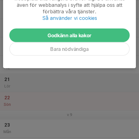
även för webbanalys i syfte att hjälpa oss att
17
förbättra våra tjänster.
Tis
Så använder vi cookies
18
Ons
Godkänn alla kakor
19
Bara nödvändiga
Tor
20
Fre
21
Lör
22
Sön
v.9
23
Mån