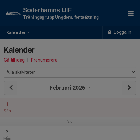
Söderhamns UIF
Träningsgrupp Ungdom, fortsättning
Logga in
Kalender
Kalender
Gå till idag
|
Prenumerera
Februari 2026
1
Sön
v.6
2
Mån