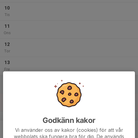
10
Tis
11
Ons
12
Tor
13
Fre
14
Lör
15
Sön
v.8
Godkänn kakor
16
Vi använder oss av kakor (cookies) för att vår
Mån
webbplats ska fungera bra för dig. De används