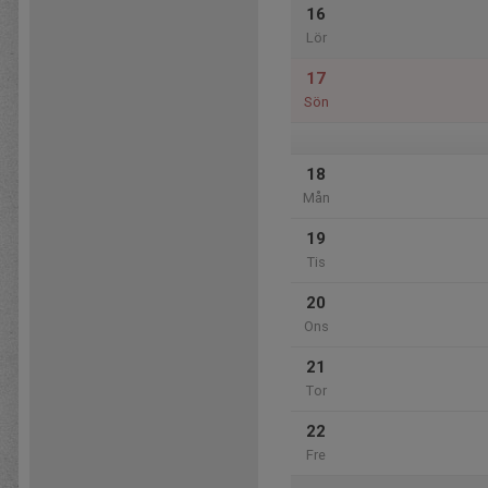
16
Lör
17
Sön
18
Mån
19
Tis
20
Ons
21
Tor
22
Fre