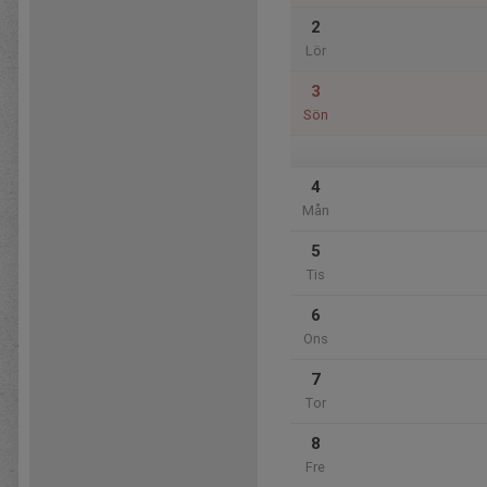
2
Lör
3
Sön
4
Mån
5
Tis
6
Ons
7
Tor
8
Fre