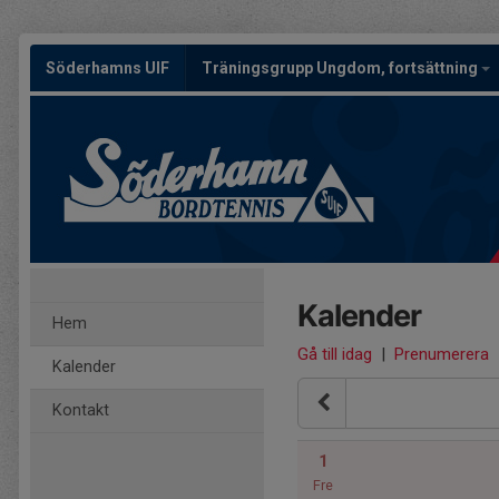
Söderhamns UIF
Träningsgrupp Ungdom, fortsättning
Kalender
Hem
Gå till idag
|
Prenumerera
Kalender
Kontakt
1
Fre