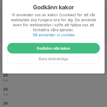
Fre
Godkänn kakor
18
Vi använder oss av kakor (cookies) för att vår
Lör
webbplats ska fungera bra för dig. De används
även för webbanalys i syfte att hjälpa oss att
19
förbättra våra tjänster.
Sön
Så använder vi cookies
v.30
20
Godkänn alla kakor
Mån
Bara nödvändiga
21
Tis
22
Ons
23
Tor
24