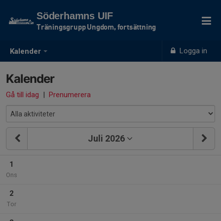
Söderhamns UIF
Träningsgrupp Ungdom, fortsättning
Logga in
Kalender
Kalender
Gå till idag
|
Prenumerera
Juli 2026
1
Ons
2
Tor