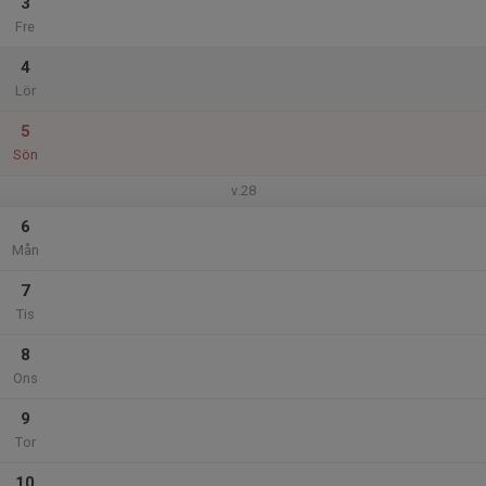
3
Fre
4
Lör
5
Sön
v.28
6
Mån
7
Tis
8
Ons
9
Tor
10