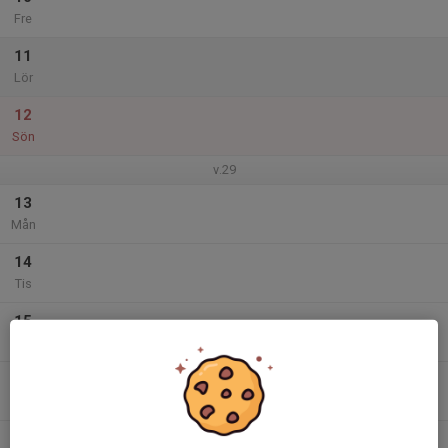
Fre
11
Lör
12
Sön
v.29
13
Mån
14
Tis
15
Ons
16
Tor
17