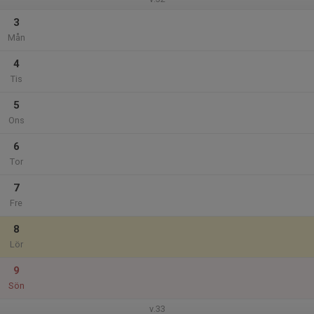
3
Mån
4
Tis
5
Ons
6
Tor
7
Fre
8
Lör
9
Sön
v.33