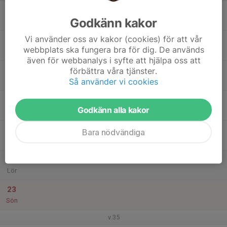
17
Godkänn kakor
Mån
Vi använder oss av kakor (cookies) för att vår
18
webbplats ska fungera bra för dig. De används
Tis
även för webbanalys i syfte att hjälpa oss att
19
förbättra våra tjänster.
Så använder vi cookies
Ons
20
Godkänn alla kakor
Tor
21
Bara nödvändiga
Fre
22
Lör
23
Sön
v.35