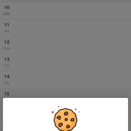
10
Mån
11
Tis
12
Ons
13
Tor
14
Fre
15
Lör
16
Sön
v.34