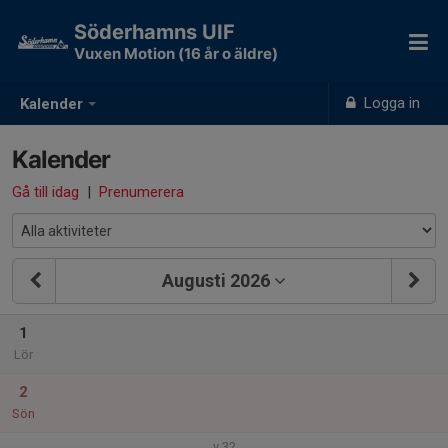
Söderhamns UIF
Vuxen Motion (16 år o äldre)
Logga in
Kalender
Kalender
Gå till idag
|
Prenumerera
Augusti 2026
1
Lör
2
Sön
v.32