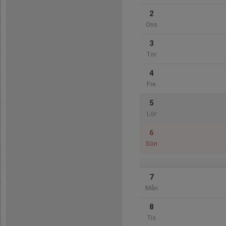
2
Ons
3
Tor
4
Fre
5
Lör
6
Sön
7
Mån
8
Tis