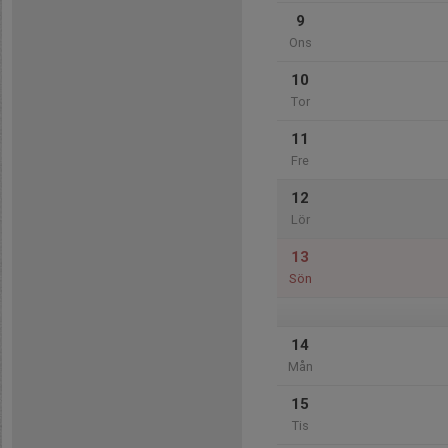
9
Ons
10
Tor
11
Fre
12
Lör
13
Sön
14
Mån
15
Tis