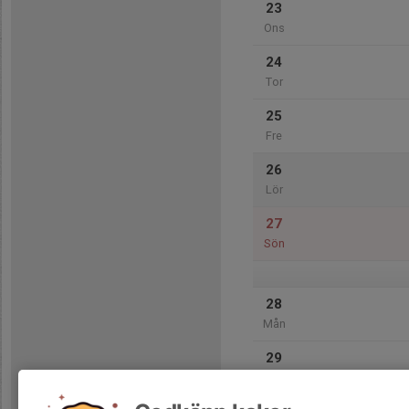
23
Ons
24
Tor
25
Fre
26
Lör
27
Sön
28
Mån
29
Tis