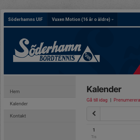
Söderhamns UIF
Vuxen Motion (16 år o äldre)
Kalender
Hem
Gå till idag
|
Prenumerer
Kalender
Kontakt
1
Tis