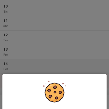
10
Tis
11
Ons
12
Tor
13
Fre
14
Lör
15
Sön
v.47
16
Mån