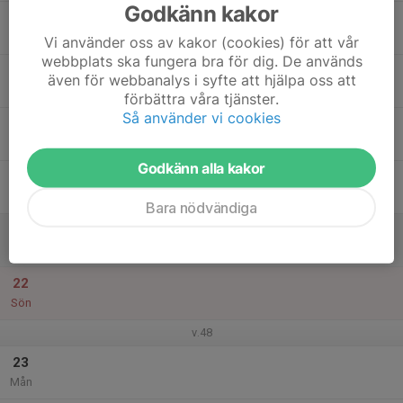
Godkänn kakor
17
Tis
Vi använder oss av kakor (cookies) för att vår
webbplats ska fungera bra för dig. De används
18
även för webbanalys i syfte att hjälpa oss att
Ons
förbättra våra tjänster.
Så använder vi cookies
19
Tor
Godkänn alla kakor
20
Fre
Bara nödvändiga
21
Lör
22
Sön
v.48
23
Mån