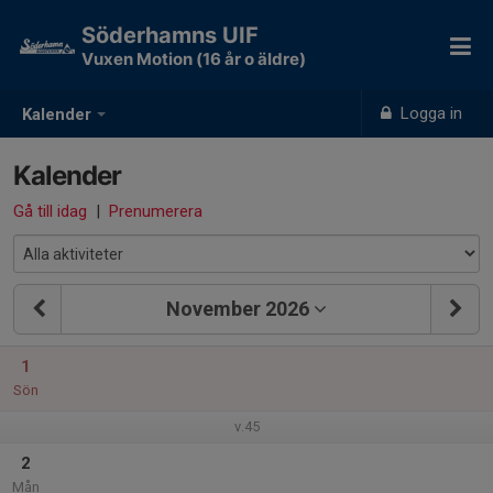
Söderhamns UIF
Vuxen Motion (16 år o äldre)
Logga in
Kalender
Kalender
Gå till idag
|
Prenumerera
November 2026
1
Sön
v.45
2
Mån