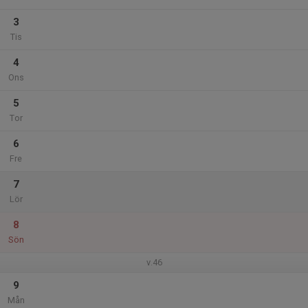
3
Tis
4
Ons
5
Tor
6
Fre
7
Lör
8
Sön
v.46
9
Mån